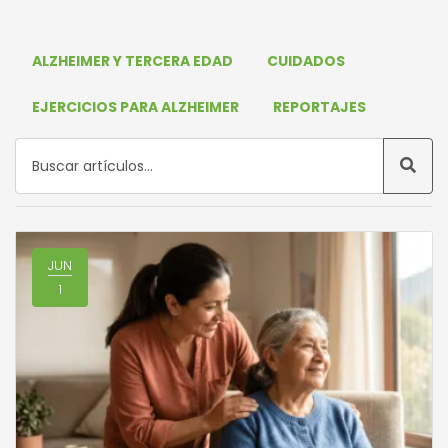
ALZHEIMER Y TERCERA EDAD
CUIDADOS
EJERCICIOS PARA ALZHEIMER
REPORTAJES
JUN
1