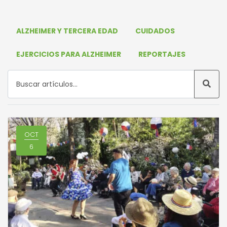
ALZHEIMER Y TERCERA EDAD
CUIDADOS
EJERCICIOS PARA ALZHEIMER
REPORTAJES
OCT
6