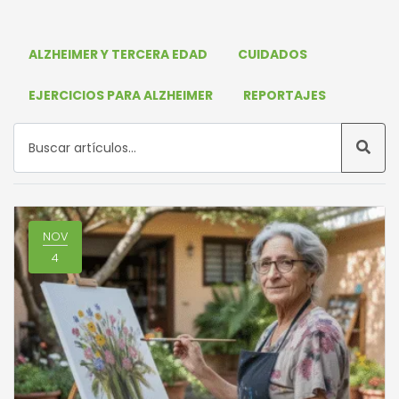
ALZHEIMER Y TERCERA EDAD
CUIDADOS
EJERCICIOS PARA ALZHEIMER
REPORTAJES
NOV
4