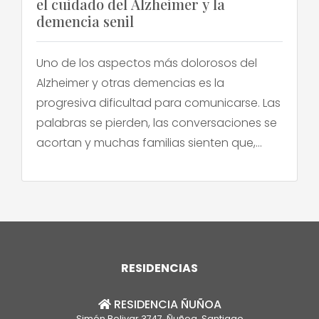
el cuidado del Alzheimer y la
demencia senil
Uno de los aspectos más dolorosos del
Alzheimer y otras demencias es la
progresiva dificultad para comunicarse. Las
palabras se pierden, las conversaciones se
acortan y muchas familias sienten que,
poco a poco, van perdiendo el puente que
las conecta con su ser querido. Frente a
esto, en los últimos años ha surgido una ola
[…]
RESIDENCIAS
RESIDENCIA ÑUÑOA
Simón Bolivar 3747, Ñuñoa, Santiago