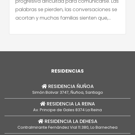
progresiva dificultad para comunicarse. Las
palabras se pierden, las conversaciones se
acortan y muchas familias sienten que,
poco a poco, van perdiendo el puente que
las conecta con su ser querido. Frente a
esto, en los últimos años ha surgido una ola
[…]
RESIDENCIAS
RESIDENCIA ÑUÑOA
Simón Bolivar 3747, Ñuñoa, Santiago
RESIDENCIA LA REINA
Av. Principe de Gales 8374 La Reina
RESIDENCIA LA DEHESA
Contralmirante Fernández Vial 11.380, Lo Barnechea