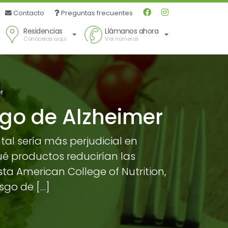
Contacto
Preguntas frecuentes
Residencias
Llámanos
ahora
Conócelas
aqui
Ver números
er
sgo de Alzheimer
al sería más perjudicial en
é productos reducirían las
ta American College of Nutrition,
sgo de […]