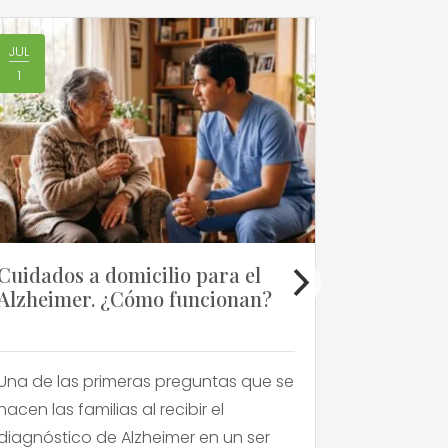
JUL
JUN
1
1
Cuidados a domicilio para el
La apatí
Alzheimer. ¿Cómo funcionan?
qué ocu
a tu fami
Una de las primeras preguntas que se
Para much
hacen las familias al recibir el
una perso
diagnóstico de Alzheimer en un ser
momento q