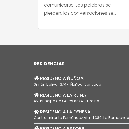
comunicarse. Las palabras se
pierden, las conversaciones se
acortan y muchas familias sienten
que, poco a poco, van perdiendo el
puente que las conecta con su ser
querido. Frente a esto, en los últimos
años ha surgido una ola […]
RESIDENCIAS
RESIDENCIA ÑUÑOA
Simón Bolivar 3747, Ñuñoa, Santiago
RESIDENCIA LA REINA
Av. Principe de Gales 8374 La Reina
RESIDENCIA LA DEHESA
Contralmirante Fernández Vial 11.380, Lo Barneche
RESIDENCIA ESTORIL