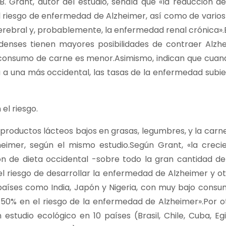
 B. Grant, autor del estudio, señala que «la reducción
el riesgo de enfermedad de Alzheimer, así como de varios 
cerebral y, probablemente, la enfermedad renal crónica».E
denses tienen mayores posibilidades de contraer Alzh
l consumo de carne es menor.Asimismo, indican que cuand
ta a una más occidental, las tasas de la enfermedad subi
el riesgo.
s, productos lácteos bajos en grasas, legumbres, y la car
heimer, según el mismo estudio.Según Grant, «la creci
rón de dieta occidental -sobre todo la gran cantidad d
l riesgo de desarrollar la enfermedad de Alzheimer y o
 países como India, Japón y Nigeria, con muy bajo cons
l 50% en el riesgo de la enfermedad de Alzheimer».Por o
 estudio ecológico en 10 países (Brasil, Chile, Cuba, Egip