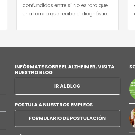
confundidas entre sí. No es raro que
una familia que recibe el diagnóstico
de Alzheimer se pregunte si tiene algo
que ver con el Parkinson, o que
quienes cuidan a alguien con
Parkinson noten síntomas que les […]
INFÓRMATE SOBRE EL ALZHEIMER, VISITA
S
NUESTRO BLOG
IR AL BLOG
POSTULA A NUESTROS EMPLEOS
FORMULARIO DE POSTULACIÓN
a