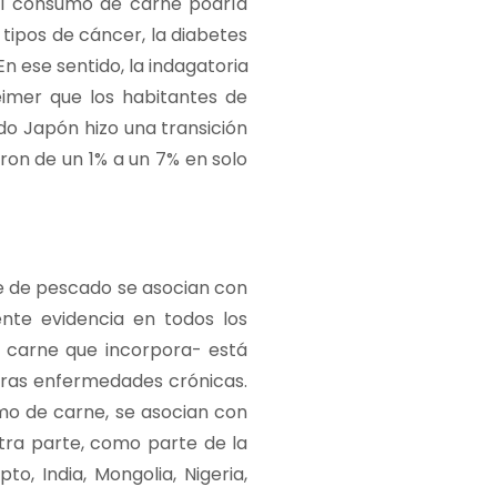
 del consumo de carne podría
tipos de cáncer, la diabetes
n ese sentido, la indagatoria
eimer que los habitantes de
o Japón hizo una transición
eron de un 1% a un 7% en solo
ne de pescado se asocian con
ente evidencia en todos los
e carne que incorpora- está
tras enfermedades crónicas.
umo de carne, se asocian con
tra parte, como parte de la
to, India, Mongolia, Nigeria,