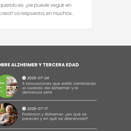
querido es: ¿se puede seguir en
desconcer
casa? La respuesta, en muchos
querido de
casos, es sí. Y no solo es posible, sino
las cosas
que para muchas personas y en
Ya no quie
determinadas etapas de la
salir a ca
enfermedad, quedarse en el entorno
comportam
propio […]
llama apat
OBRE ALZHEIMER Y TERCERA EDAD
2026-07-24
6 innovaciones que están cambiando
el cuidado del Alzheimer y la
demencia senil
2026-07-17
Parkinson y Alzheimer: ¿en qué se
parecen y en qué se diferencian?