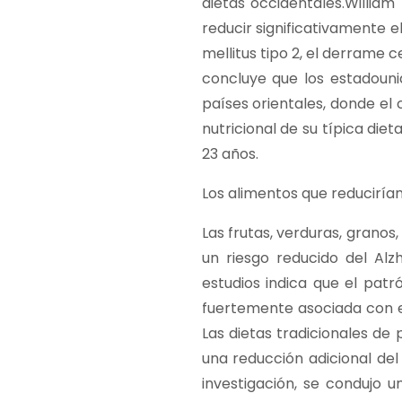
dietas occidentales.William
reducir significativamente 
mellitus tipo 2, el derrame 
concluye que los estadouni
países orientales, donde e
nutricional de su típica die
23 años.
Los alimentos que reducirían 
Las frutas, verduras, grano
un riesgo reducido del Alz
estudios indica que el pat
fuertemente asociada con e
Las dietas tradicionales de
una reducción adicional de
investigación, se condujo un