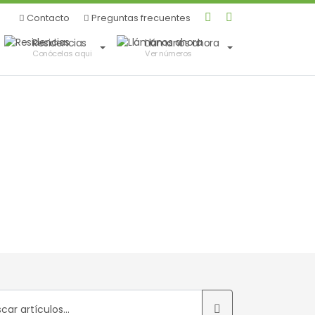
Contacto
Preguntas frecuentes
Residencias
Llámanos
ahora
Conócelas
aqui
Ver números