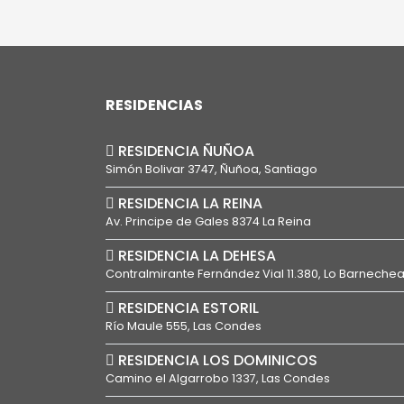
avance de la enfermedad, rincones
cotidianos como la cocina, el baño o
la escalera pueden […]
RESIDENCIAS
RESIDENCIA ÑUÑOA
Simón Bolivar 3747, Ñuñoa, Santiago
RESIDENCIA LA REINA
Av. Principe de Gales 8374 La Reina
RESIDENCIA LA DEHESA
Contralmirante Fernández Vial 11.380, Lo Barneche
RESIDENCIA ESTORIL
Río Maule 555, Las Condes
RESIDENCIA LOS DOMINICOS
Camino el Algarrobo 1337, Las Condes