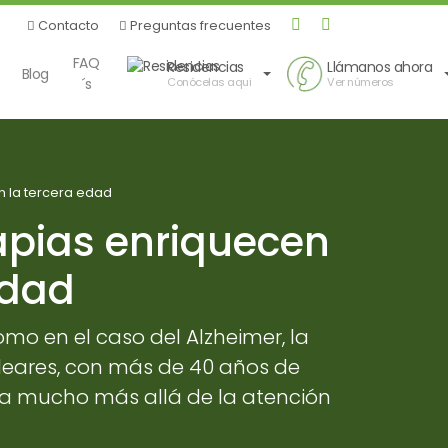
Contacto
Preguntas frecuentes
FAQ
Residencias
Llámanos
ahora
Blog
´s
Conócelas
aqui
Ver números
n la tercera edad
apias enriquecen
edad
mo en el caso del Alzheimer, la
Soleares, con más de 40 años de
va mucho más allá de la atención