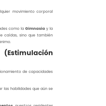
lquier movimiento corporal
dades como la
Gimnasia
y la
 de caídas, sino que también
ánimo.
Estimulación
ncionamiento de capacidades
r las habilidades que aún se
uentos
, nuestros residentes