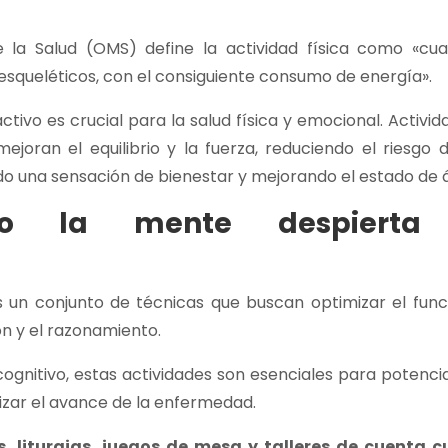
e la Salud (OMS) define la actividad física como «cua
esqueléticos, con el consiguiente consumo de energía».
vo es crucial para la salud física y emocional. Activi
ejoran el equilibrio y la fuerza, reduciendo el riesgo
do una sensación de bienestar y mejorando el estado de 
do la mente despierta (
es un conjunto de técnicas que buscan optimizar el fu
n y el razonamiento.
ognitivo, estas actividades son esenciales para potencia
izar el avance de la enfermedad.
 liturgias, juegos de mesa y talleres de cuenta c