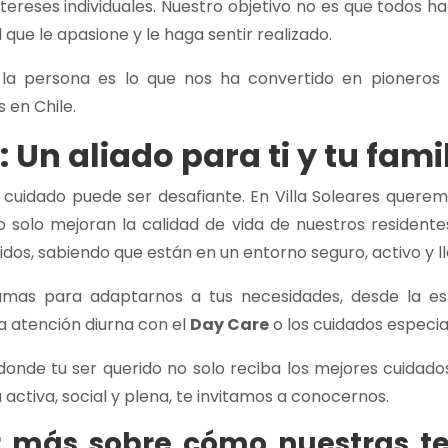
ntereses individuales. Nuestro objetivo no es que todos 
que le apasione y le haga sentir realizado.
la persona es lo que nos ha convertido en pioneros y
 en Chile.
: Un aliado para ti y tu fami
cuidado puede ser desafiante. En Villa Soleares queremo
no solo mejoran la calidad de vida de nuestros resident
ridos, sabiendo que están en un entorno seguro, activo y l
amas para adaptarnos a tus necesidades, desde la es
la atención diurna con el
Day Care
o los cuidados especia
donde tu ser querido no solo reciba los mejores cuidado
 activa, social y plena, te invitamos a conocernos.
r más sobre cómo nuestras t