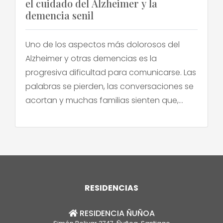
el cuidado del Alzheimer y la
demencia senil
Uno de los aspectos más dolorosos del
Alzheimer y otras demencias es la
progresiva dificultad para comunicarse. Las
palabras se pierden, las conversaciones se
acortan y muchas familias sienten que,
poco a poco, van perdiendo el puente que
las conecta con su ser querido. Frente a
esto, en los últimos años ha surgido una ola
[…]
RESIDENCIAS
RESIDENCIA ÑUÑOA