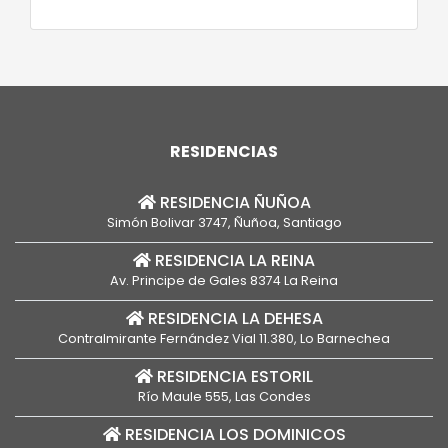
poco a poco, van perdiendo el puente que
las conecta con su ser querido. Frente a
esto, en los últimos años ha surgido una ola
[…]
RESIDENCIAS
RESIDENCIA ÑUÑOA
Simón Bolivar 3747, Ñuñoa, Santiago
RESIDENCIA LA REINA
Av. Principe de Gales 8374 La Reina
RESIDENCIA LA DEHESA
Contralmirante Fernández Vial 11.380, Lo Barnechea
RESIDENCIA ESTORIL
Río Maule 555, Las Condes
RESIDENCIA LOS DOMINICOS