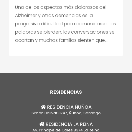
Uno de los aspectos más dolorosos del
Alzheimer y otras demencias es la
progresiva dificultad para comunicarse. Las
palabras se pierden, las conversaciones se
acortan y muchas familias sienten que,
poco a poco, van perdiendo el puente que
las conecta con su ser querido. Frente a
esto, en los últimos años ha surgido una ola
[…]
RESIDENCIAS
RESIDENCIA ÑUÑOA
Simón Bolivar 3747, Ñuñoa, Santiago
RESIDENCIA LA REINA
Av. Principe de Gales 8374 La Reina