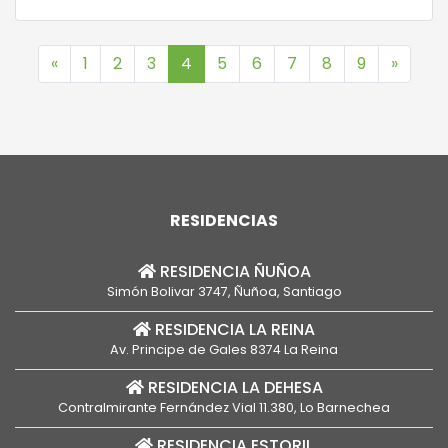
que en ocasiones estos se manifiestan en
edades más tempranas, incluso desde los 40
«
1
2
3
4
5
6
7
8
9
»
años. En todo los casos, […]
RESIDENCIAS
RESIDENCIA ÑUÑOA
Simón Bolivar 3747, Ñuñoa, Santiago
RESIDENCIA LA REINA
Av. Principe de Gales 8374 La Reina
RESIDENCIA LA DEHESA
Contralmirante Fernández Vial 11.380, Lo Barnechea
RESIDENCIA ESTORIL