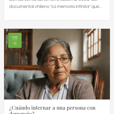
documental chileno “La memoria infinita” que
muestra el progreso del Alzheimer del periodista
Augusto Góngora ha aumentado nuevamente
el interés por esta enfermedad. […]
ENE
10
¿Cuándo internar a una persona con
demencia?