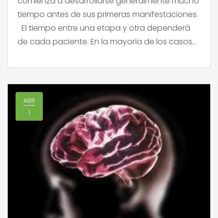
comienza a desarrollarse generalmente mucho
tiempo antes de sus primeras manifestaciones.
El tiempo entre una etapa y otra dependerá
de cada paciente. En la mayoría de los casos
suele presentarse desde los 65 años y puede
durar más de una década. Si bien no existe
una […]
ABR
1