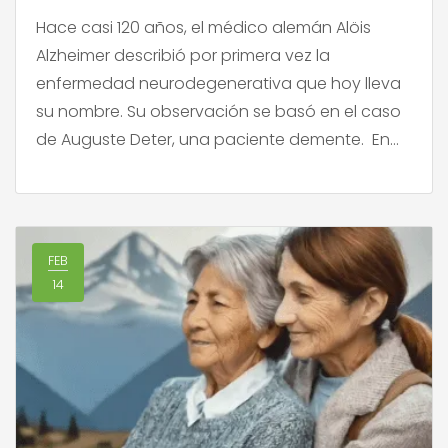
Hace casi 120 años, el médico alemán Alöis
Alzheimer describió por primera vez la
enfermedad neurodegenerativa que hoy lleva
su nombre. Su observación se basó en el caso
de Auguste Deter, una paciente demente. En
un artículo publicado recientemente en The
Conversation, se destaca que no fue una
coincidencia que esta enfermedad haya sido
detectada […]
FEB
14