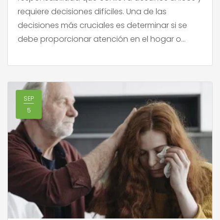
requiere decisiones difíciles. Una de las
decisiones más cruciales es determinar si se
debe proporcionar atención en el hogar o
trasladar al ser querido a una residencia
especializada. Esta elección, como ya
mencionamos en publicaciones anteriores,
está influenciada por una […]
SEP
5