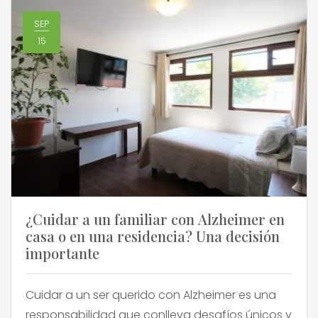
de quienes la […]
SEP
15
¿Cuidar a un familiar con Alzheimer en
casa o en una residencia? Una decisión
importante
Cuidar a un ser querido con Alzheimer es una
responsabilidad que conlleva desafíos únicos y